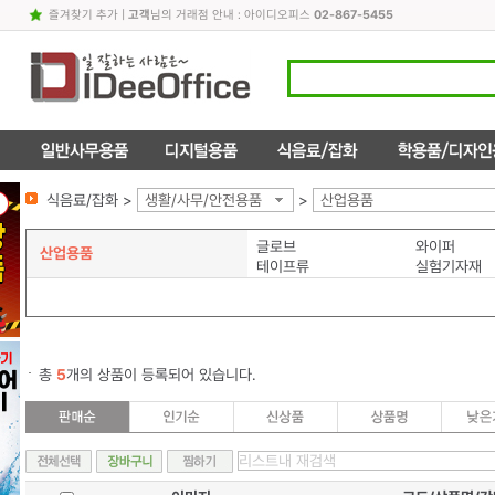
즐겨찾기 추가
|
고객
님의 거래점 안내 : 아이디오피스
02-867-5455
식음료/잡화 >
생활/사무/안전용품
>
산업용품
글로브
와이퍼
산업용품
테이프류
실험기자재
총
5
개의 상품이 등록되어 있습니다.