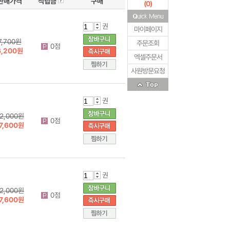
판매가격
적립금
구매
(
0
)
권
마이페이지
7,700원
주문조회
0점
6,200원
엑셀주문서
사원방문요청
권
2,000원
0점
7,600원
권
2,000원
0점
7,600원