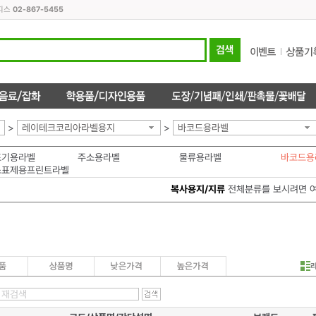
오피스
02-867-5455
>
레이테크코리아라벨용지
>
바코드용라벨
표기용라벨
주소용라벨
물류용라벨
바코드용
스표제용프린트라벨
복사용지/지류
전체분류를 보시려면 