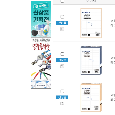
이미지
M1
레
M1
레이
M1
레이