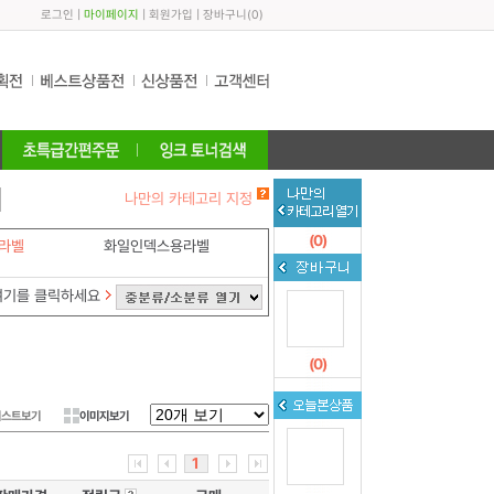
로그인
|
마이페이지
|
회원가입
|
장바구니
(
0
)
나만의 카테고리 지정
(
0
)
라벨
화일인덱스용라벨
여기를 클릭하세요
(
0
)
리스트보기
이미지보기
1