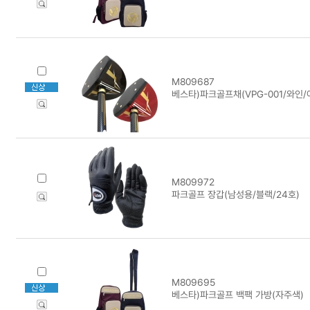
M809687
베스타)파크골프채(VPG-001/와인/
M809972
파크골프 장갑(남성용/블랙/24호)
M809695
베스타)파크골프 백팩 가방(자주색)