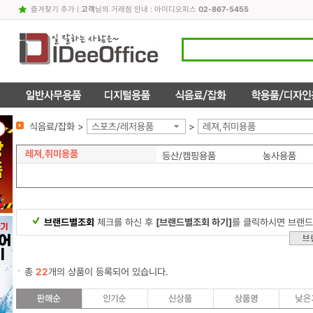
즐겨찾기 추가
|
고객
님의 거래점 안내 : 아이디오피스
02-867-5455
식음료/잡화 >
스포츠/레저용품
>
레져,취미용품
레져,취미용품
등산/캠핑용품
농사용품
브랜드별조회
체크를 하신 후
[브랜드별조회 하기]
를 클릭하시면 브랜드
총
22
개의 상품이 등록되어 있습니다.