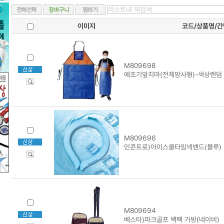
이미지
코드/상품명/
M809698
예초기앞치마(전체망사형)-색상랜덤
M809696
인콘트로)아이스쿨타임넥밴드(블루)
M809694
베스타)파크골프 백팩 가방(네이비)