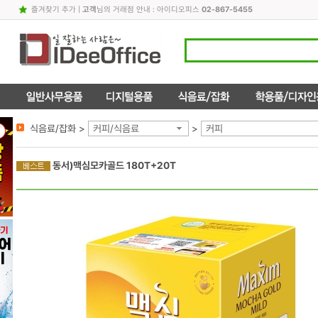
즐겨찾기 추가
|
고객
님의 거래점 안내 : 아이디오피스
02-867-5455
식음료/잡화 >
커피/식음료
>
커피
동서)맥심모카골드 180T+20T