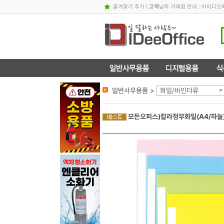
즐겨찾기 추가
|
고객
님의 거래점 안내 : 아이디
일반사무용품 >
화일/바인더류
모든오피스)칼라정부화일(A4/하늘)