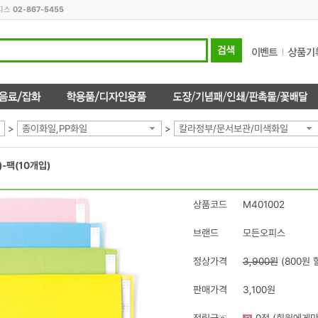
오피스
02-867-5455
>
종이화일,PP화일
>
칼라정부/문서보관/미색화일
-팩(10개입)
상품코드
M401002
브랜드
모든오피스
정상가격
3,900원
(800원 
판매가격
3,100원