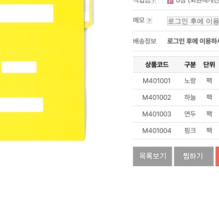
적립금
0점 (회원에게만
메모
배송정보
로그인 후에 이용하
상품코드
구분
단위
M401001
노랑
팩
M401002
하늘
팩
M401003
연두
팩
M401004
핑크
팩