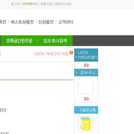
로그인
|
마이페이지
|
회원가입
|
장바구니
(
0
)
나만의 카테고리 지정
(
0
)
(
0
)
할인)