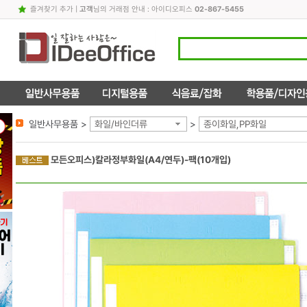
즐겨찾기 추가
|
고객
님의 거래점 안내 : 아이디오피스
02-867-5455
일반사무용품 >
화일/바인더류
>
종이화일,PP화일
모든오피스)칼라정부화일(A4/연두)-팩(10개입)