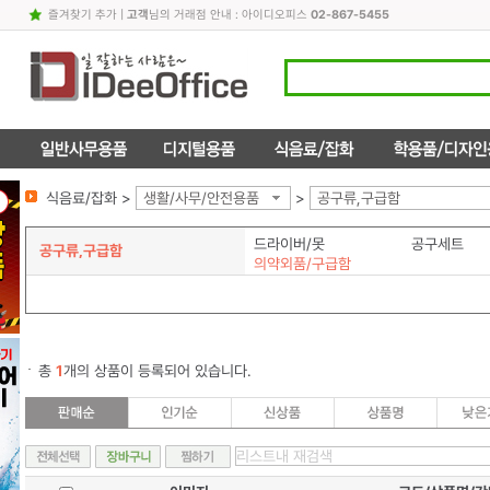
즐겨찾기 추가
|
고객
님의 거래점 안내 : 아이디오피스
02-867-5455
식음료/잡화 >
생활/사무/안전용품
>
공구류,구급함
드라이버/못
공구세트
공구류,구급함
의약외품/구급함
총
1
개의 상품이 등록되어 있습니다.