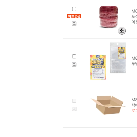
M8
포장
이
M8
투명
M8
택배
로