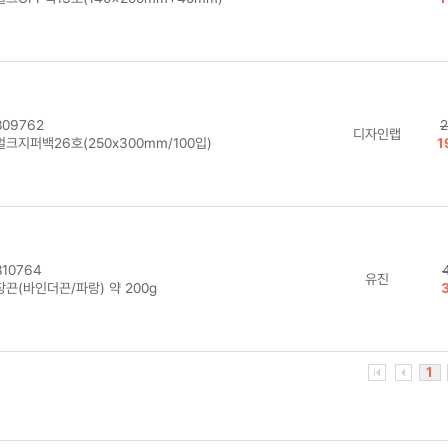
09762
2
디자인랩
크지퍼백26호(250x300mm/100입)
1
10764
유진
끈(바인더끈/파랑) 약 200g
1