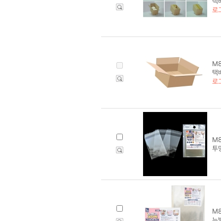
택배
로
M8
택배
로
M8
투명
M8
뉴