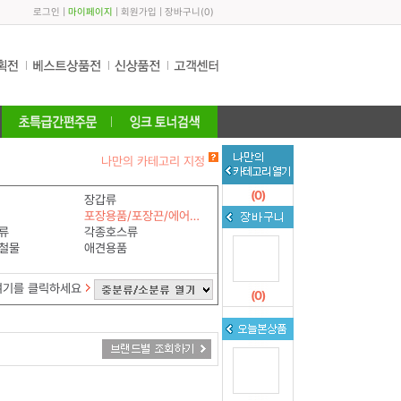
로그인
|
마이페이지
|
회원가입
|
장바구니
(
0
)
나만의 카테고리 지정
(
0
)
장갑류
포장용품/포장끈/에어쿠션
류
각종호스류
철물
애견용품
여기를 클릭하세요
(
0
)