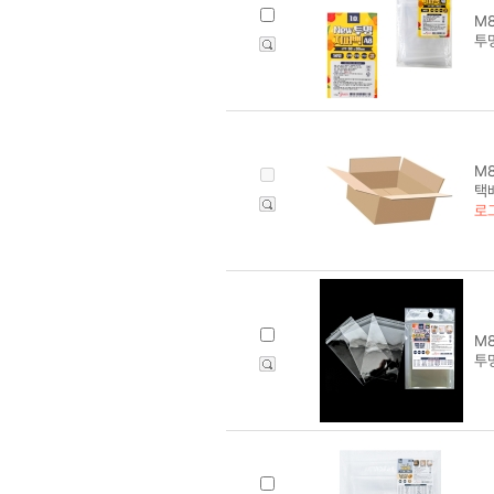
M8
투명
M8
택배
로
M8
투명