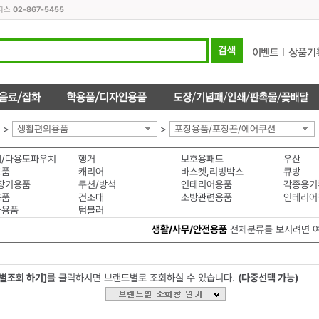
오피스
02-867-5455
>
생활편의용품
>
포장용품/포장끈/에어쿠션
/다용도파우치
행거
보호용패드
우산
용품
캐리어
바스켓,리빙박스
큐방
장기용품
쿠션/방석
인테리어용품
각종용기
용품
건조대
소방관련용품
인테리어
차용품
텀블러
생활/사무/안전용품
전체분류를 보시려면 
별조회 하기]
를 클릭하시면 브랜드별로 조회하실 수 있습니다.
(다중선택 가능)