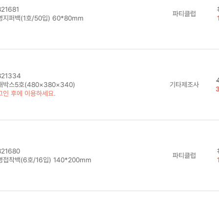
21681
파티클럽
지퍼백(1호/50입) 60*80mm
21334
박스5호(480×380×340)
기타제조사
그인 후에 이용하세요.
21680
파티클럽
접착백(6호/16입) 140*200mm