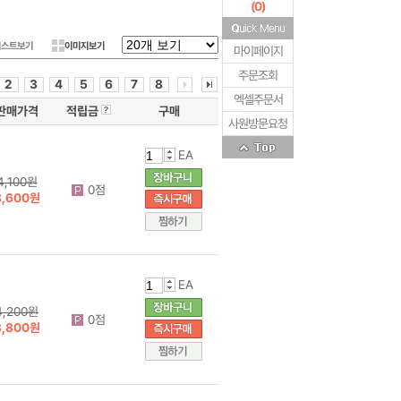
(
0
)
리스트보기
이미지보기
마이페이지
주문조회
2
3
4
5
6
7
8
엑셀주문서
판매가격
적립금
구매
사원방문요청
EA
4,100원
0점
3,600원
EA
4,200원
0점
3,800원