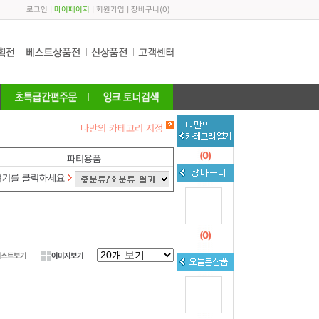
로그인
|
마이페이지
|
회원가입
|
장바구니
(
0
)
나만의 카테고리 지정
(
0
)
파티용품
여기를 클릭하세요
(
0
)
리스트보기
이미지보기