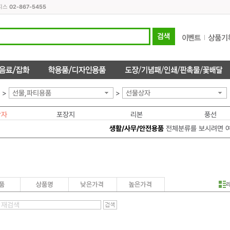
오피스
02-867-5455
>
선물,파티용품
>
선물상자
상자
포장지
리본
풍선
생활/사무/안전용품
전체분류를 보시려면 