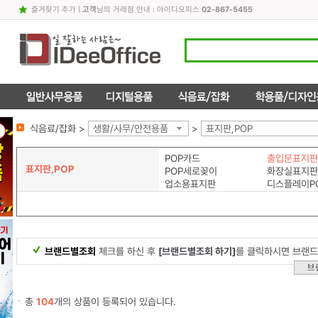
즐겨찾기 추가
|
고객
님의 거래점 안내 : 아이디오피스
02-867-5455
식음료/잡화 >
생활/사무/안전용품
>
표지판,POP
POP카드
출입문표지판
표지판,POP
POP세로꽂이
화장실표지판
업소용표지판
디스플레이P
브랜드별조회
체크를 하신 후
[브랜드별조회 하기]
를 클릭하시면 브랜드
총
104
개의 상품이 등록되어 있습니다.