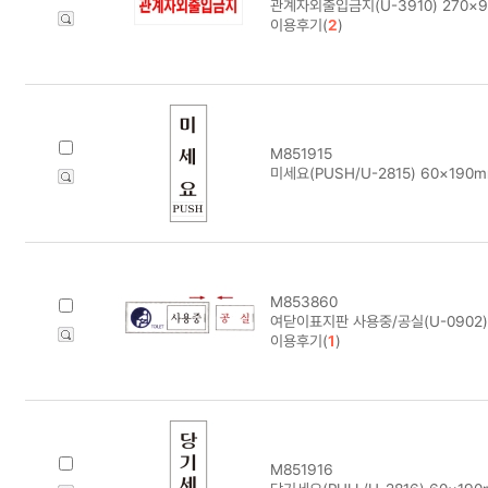
관계자외출입금지(U-3910) 270×
이용후기(
2
)
M851915
미세요(PUSH/U-2815) 60×190
M853860
여닫이표지판 사용중/공실(U-0902)
이용후기(
1
)
M851916