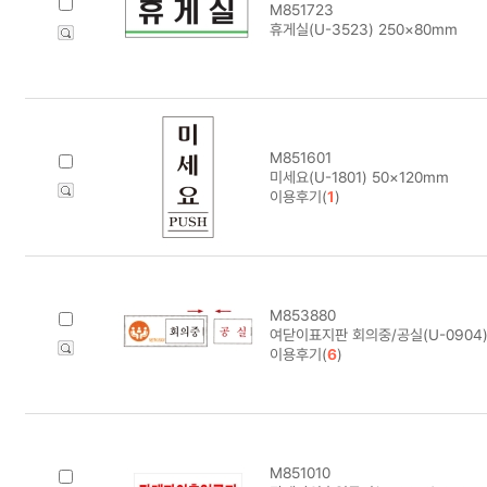
M851723
휴게실(U-3523) 250×80mm
M851601
미세요(U-1801) 50×120mm
이용후기(
1
)
M853880
여닫이표지판 회의중/공실(U-0904)
이용후기(
6
)
M851010