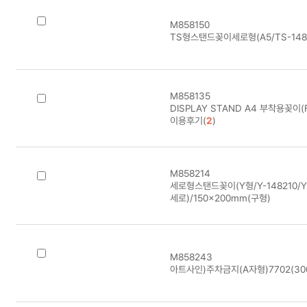
M858150
TS형스탠드꽂이세로형(A5/TS-1482
M858135
DISPLAY STAND A4 부착용꽂이(F
이용후기(
2
)
M858214
세로형스탠드꽂이(Y형/Y-148210/Y15
세로)/150×200mm(구형)
M858243
아트사인)주차금지(A자형)7702(30