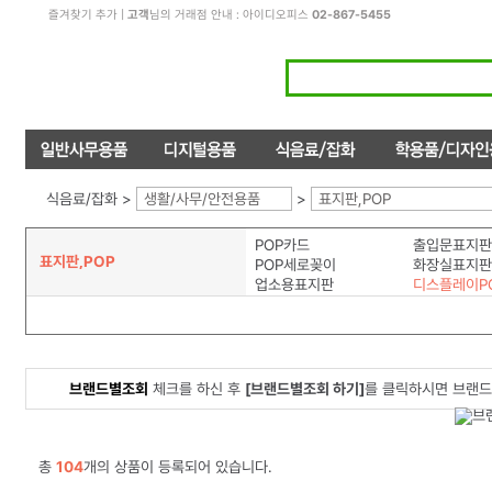
즐겨찾기 추가
|
고객
님의 거래점 안내 : 아이디오피스
02-867-5455
식음료/잡화 >
생활/사무/안전용품
>
표지판,POP
POP카드
출입문표지판
표지판,POP
POP세로꽂이
화장실표지판
업소용표지판
디스플레이P
브랜드별조회
체크를 하신 후
[브랜드별조회 하기]
를 클릭하시면 브랜드
총
104
개의 상품이 등록되어 있습니다.