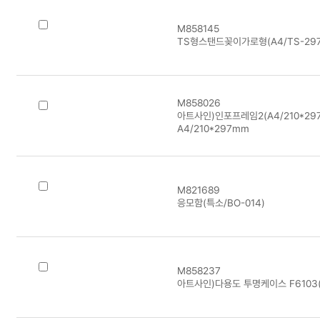
M858145
TS형스탠드꽂이가로형(A4/TS-2972
M858026
아트사인)인포프레임2(A4/210*297m
A4/210*297mm
M821689
응모함(특소/BO-014)
M858237
아트사인)다용도 투명케이스 F6103(10