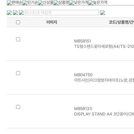
이미지
코드/상품명/
M858151
TS형스탠드꽂이세로형(A4/TS-2102
M804750
아트사인)미끄럼방지테이프(노랑,검정)
M858133
DISPLAY STAND A4 3단꽂이(CR