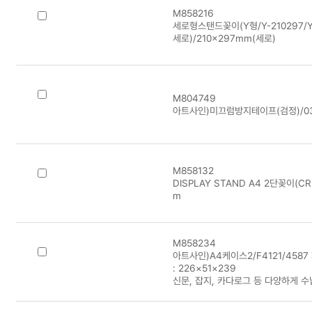
M858216
세로형스탠드꽂이(Y형/Y-210297/Y2
세로)/210×297mm(세로)
M804749
아트사인)미끄럼방지테이프(검정)/0
M858132
DISPLAY STAND A4 2단꽂이(CR
m
M858234
아트사인)A4케이스2/F4121/4587 
: 226×51×239
신문, 잡지, 카다로그 등 다양하게 수