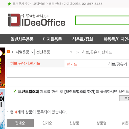
즐겨찾기 추가
|
고객
님의 거래점 안내 : 아이디오피스
02-867-5455
디지털용품 >
전산용품
>
허브,공유기,랜카드
허브,공유기,랜카드
랜카드
허브/공유기
브랜드별조회
체크를 하신 후
[브랜드별조회 하기]
를 클릭하시면 브랜드
총
4
개의 상품이 등록되어 있습니다.