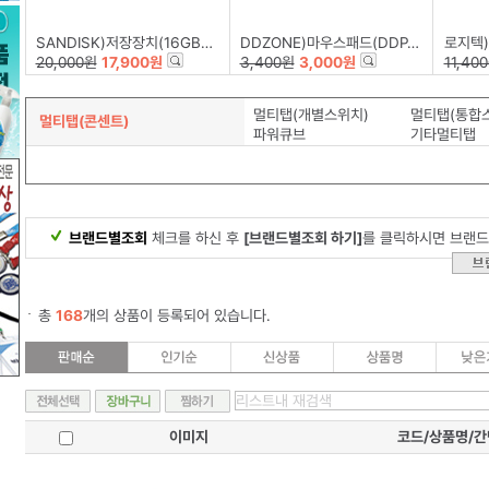
SANDISK)저장장치(16GB/Z50-BLADE)
DDZONE)마우스패드(DDP-002)
로지텍)
20,000원
17,900원
3,400원
3,000원
11,40
멀티탭(개별스위치)
멀티탭(통합
멀티탭(콘센트)
파워큐브
기타멀티탭
브랜드별조회
체크를 하신 후
[브랜드별조회 하기]
를 클릭하시면 브랜드
총
168
개의 상품이 등록되어 있습니다.
이미지
코드/상품명/