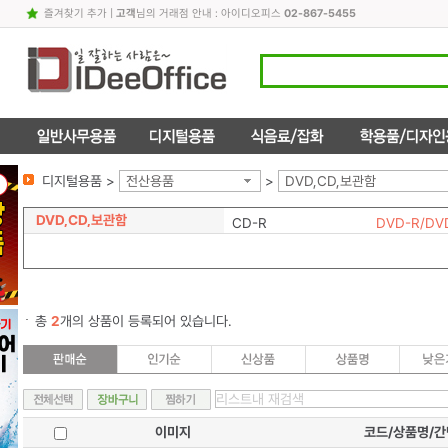
즐겨찾기 추가
|
고객
님의 거래점 안내 : 아이디오피스
02-867-5455
디지털용품 >
전산용품
>
DVD,CD,보관함
DVD,CD,보관함
CD-R
DVD-R/DV
총
2
개의 상품이 등록되어 있습니다.
이미지
코드/상품명/