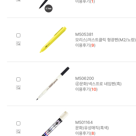
이용후기(
1
)
M505381
모리스)저스트클릭 형광펜(M2/노랑)
이용후기(
9
)
M506200
ⓓ문화)넥스프로 네임펜(흑)
이용후기(
10
)
M501164
문화)유성매직(흑색)
이용후기(
8
)