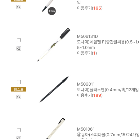
입
이용후기(
165
)
M506131D
모나미)네임펜 F(중간글씨용(0.5~1.0
5~1.0mm
이용후기(
1
)
M506011
모나미)플러스펜(0.4mm/흑/12개입) 
이용후기(
189
)
M501061
ⓓ동아)스피디볼(0.7mm/흑/24개입