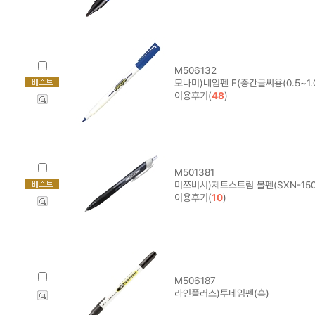
M506132
모나미)네임펜 F(중간글씨용(0.5~1.
이용후기(
48
)
M501381
미쯔비시)제트스트림 볼펜(SXN-150/
이용후기(
10
)
M506187
라인플러스)투네임펜(흑)