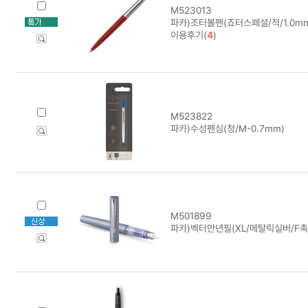
M523013
파카)조터볼펜(죠터스페셜/적/1.0mm
이용후기(
4
)
M523822
파카)수성펜심(청/M-0.7mm)
M501899
파카)벡터만년필(XL/메탈릭실버/F촉