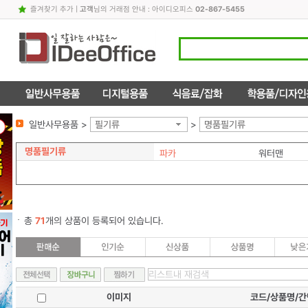
즐겨찾기 추가
|
고객
님의 거래점 안내 : 아이디오피스
02-867-5455
일반사무용품 >
필기류
>
명품필기류
명품필기류
파카
워터맨
총
71
개의 상품이 등록되어 있습니다.
이미지
코드/상품명/