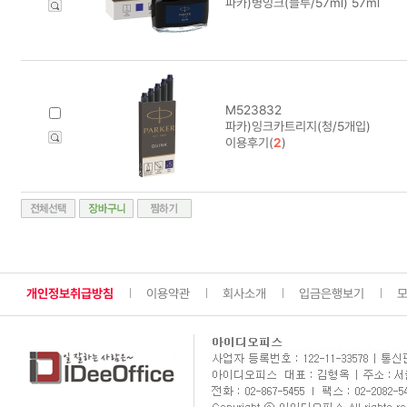
파카)병잉크(블루/57ml) 57ml
M523832
파카)잉크카트리지(청/5개입)
이용후기(
2
)
개인정보취급방침
이용약관
회사소개
입금은행보기