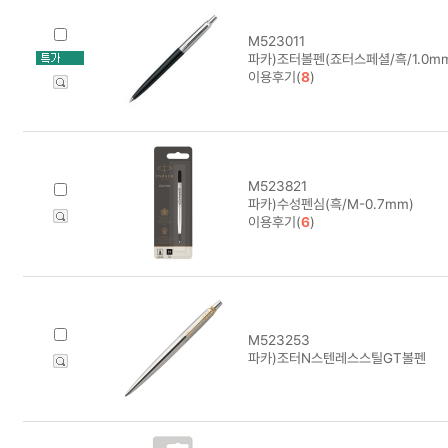
M523011
파카)조터볼펜(죠터스페셜/흑/1.0mm
이용후기(
8
)
M523821
파카)수성펜심(흑/M-0.7mm)
이용후기(
6
)
M523253
파카)조터N스텐레스스틸GT볼펜