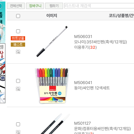
이미지
코드/상품명/
M506031
모나미)351싸인펜(흑색/12개입)
이용후기(
32
)
M506041
동아)싸인펜 12색세트
M501127
문화)컴퓨터용싸인펜(흑색/12개입)
이용후기(
2
)