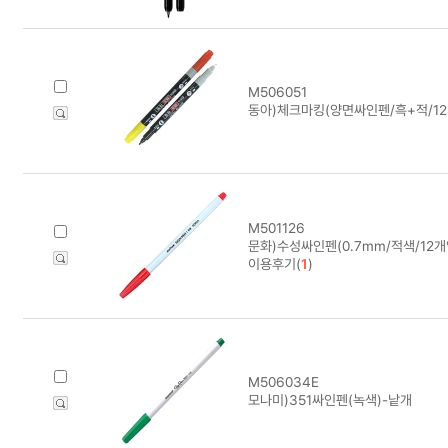
M506051
동아)체크마킹(양면싸인펜/흑+적/12
M501126
문화)수성싸인펜(0.7mm/적색/12개
이용후기(
1
)
M506034E
모나미)351싸인펜(녹색)-낱개