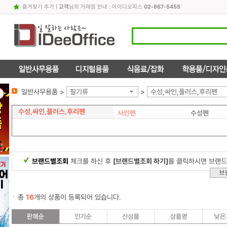
즐겨찾기 추가
|
고객
님의 거래점 안내 : 아이디오피스
02-867-5455
일반사무용품 >
필기류
>
수성,싸인,플러스,후리펜
수성,싸인,플러스,후리펜
사인펜
수성펜
브랜드별조회
체크를 하신 후
[브랜드별조회 하기]
를 클릭하시면 브랜드
총
16
개의 상품이 등록되어 있습니다.