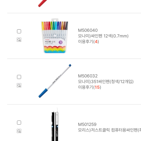
M506040
모나미)싸인펜 12색(0.7mm)
이용후기(
4
)
M506032
모나미)351싸인펜(청색/12개입)
이용후기(
15
)
M501259
모리스)저스트클릭 컴퓨터용싸인펜(