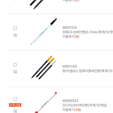
M501124
문화)수성싸인펜(0.7mm/흑색/12개
이용후기(
9
)
M501129
동아)필승2 컴퓨터용싸인펜(흑색/12
M506033
모나미)351싸인펜(적색/12개입)
이용후기(
18
)