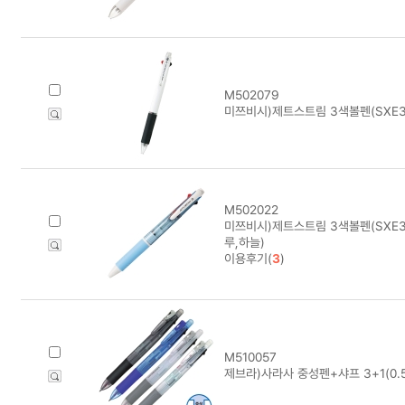
M502079
미쯔비시)제트스트림 3색볼펜(SXE3-
M502022
미쯔비시)제트스트림 3색볼펜(SXE3
루,하늘)
이용후기(
3
)
M510057
제브라)사라사 중성펜+샤프 3+1(0.