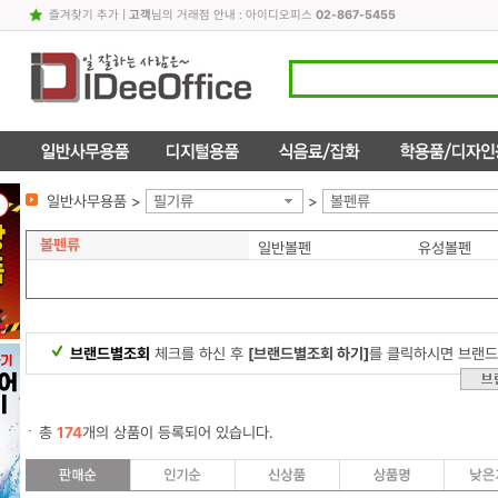
즐겨찾기 추가
|
고객
님의 거래점 안내 : 아이디오피스
02-867-5455
일반사무용품 >
필기류
>
볼펜류
볼펜류
일반볼펜
유성볼펜
브랜드별조회
체크를 하신 후
[브랜드별조회 하기]
를 클릭하시면 브랜드
총
174
개의 상품이 등록되어 있습니다.