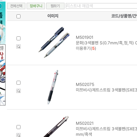
이미지
코드/상품명/
M501901
문화)3색볼펜 S(0.7mm/흑,청,적) 0
이용후기(
5
)
M502075
미쯔비시)제트스트림 3색볼펜(SXE3-
M502021
미쯔비시)제트스트림 3색볼펜(SXE3-4
mm/흑색