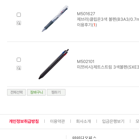
M501627
제브라)클립온3색 볼펜(B3A3/0.7m
이용후기(
1
)
M502101
미쯔비시)제트스트림 3색볼펜(SXE3-
개인정보취급방침
이용약관
회사소개
입금은행보기