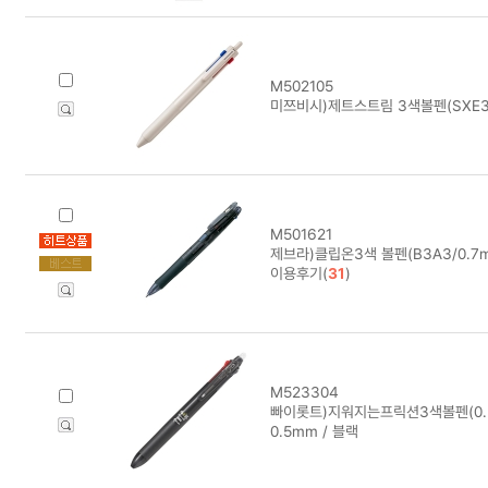
M502105
미쯔비시)제트스트림 3색볼펜(SXE3-
M501621
제브라)클립온3색 볼펜(B3A3/0.7
이용후기(
31
)
M523304
빠이롯트)지워지는프릭션3색볼펜(0.5
0.5mm / 블랙