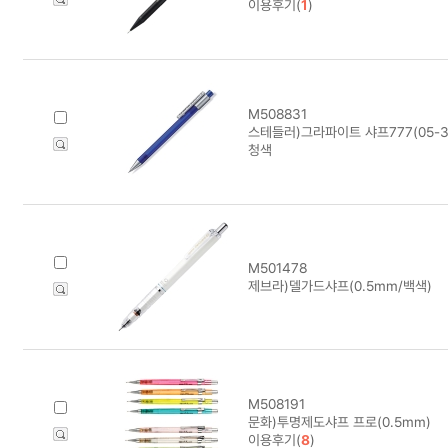
이용후기(
1
)
M508831
스테들러)그라파이트 샤프777(05-3/
청색
M501478
제브라)델가드샤프(0.5mm/백색)
M508191
문화)투명제도샤프 프로(0.5mm)
이용후기(
8
)