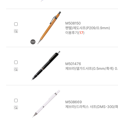
M508150
펜텔)제도샤프(P209/0.9mm)
이용후기(
17
)
M501476
제브라)델가드샤프(0.5mm/흑색) 0
M508669
제브라)드라픽스 샤프(DMS-300/화