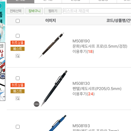
이미지
코드/상품명/
M508190
문화)제도샤프 프로(0.5mm/검정)
이용후기(
18
)
M508130
펜텔)제도샤프(P205/0.5mm)
이용후기(
24
)
M508193
문화)제도샤프 프로(0.7mm)