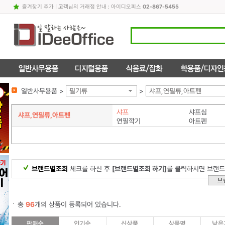
즐겨찾기 추가
|
고객
님의 거래점 안내 : 아이디오피스
02-867-5455
일반사무용품 >
필기류
>
샤프,연필류,아트펜
샤프
샤프심
샤프,연필류,아트펜
연필깍기
아트펜
브랜드별조회
체크를 하신 후
[브랜드별조회 하기]
를 클릭하시면 브랜드
총
96
개의 상품이 등록되어 있습니다.