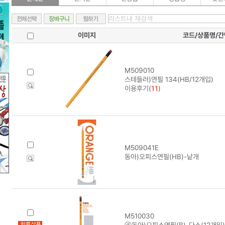
이미지
코드/상품명/
M509010
스테들러)연필 134(HB/12개입)
이용후기(
11
)
M509041E
동아)오피스연필(HB)-낱개
M510030
ⓓ동아)오피스연필(B)-다스(12개입)