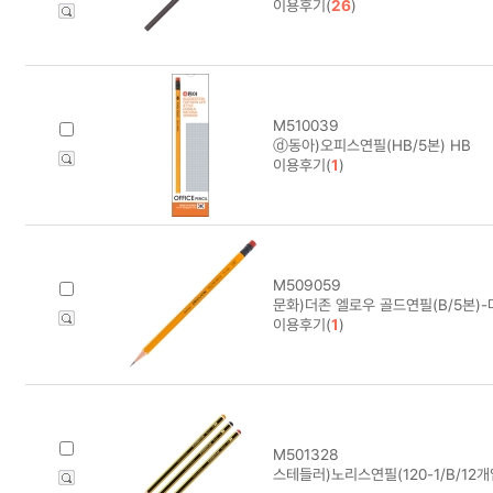
이용후기(
26
)
M510039
ⓓ동아)오피스연필(HB/5본) HB
이용후기(
1
)
M509059
문화)더존 엘로우 골드연필(B/5본)-
이용후기(
1
)
M501328
스테들러)노리스연필(120-1/B/12개