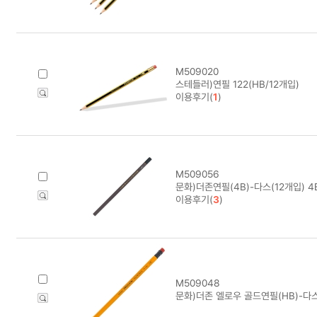
M509020
스테들러)연필 122(HB/12개입)
이용후기(
1
)
M509056
문화)더존연필(4B)-다스(12개입) 4
이용후기(
3
)
M509048
문화)더존 엘로우 골드연필(HB)-다스