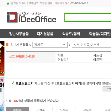
즐겨찾기 추가
|
고객
님의 거래점 안내 : 아이디오피스
02-867-5455
일반사무용품 >
필기류
>
샤프,연필류,아트펜
샤프
샤프심
샤프,연필류,아트펜
연필깍기
아트펜
브랜드별조회
체크를 하신 후
[브랜드별조회 하기]
를 클릭하시면 브랜드
총
34
개의 상품이 등록되어 있습니다.