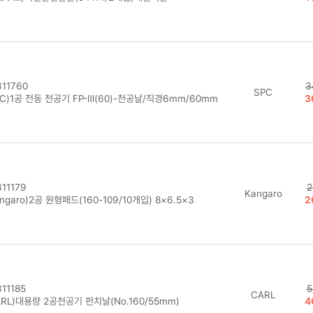
11760
3
SPC
C)1공 전동 천공기 FP-Ⅲ(60)-천공날/직경6mm/60mm
3
11179
2
Kangaro
ngaro)2공 원형패드(160-109/10개입) 8×6.5×3
2
11185
5
CARL
RL)대용량 2공천공기 펀치날(No.160/55mm)
4