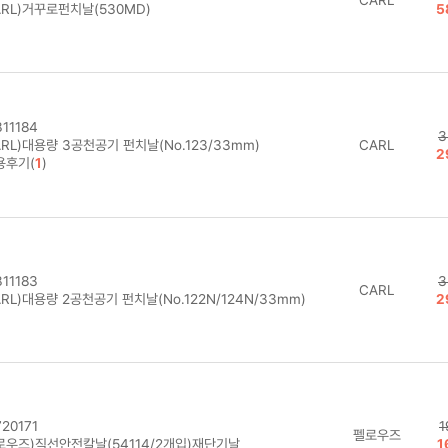
ARL)거꾸로펀치날(530MD)
5
11184
3
RL)대용량 3공천공기 펀치날(No.123/33mm)
CARL
2
용후기(
1
)
11183
3
CARL
RL)대용량 2공천공기 펀치날(No.122N/124N/33mm)
2
20171
1
펠로우즈
로우즈)직선안전칼날(54114/2개입)재단기날
1