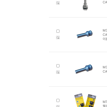
C
M3
CA
이
M3
CA
M7
펠