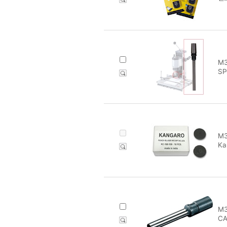
M3
SP
M3
Ka
M3
CA