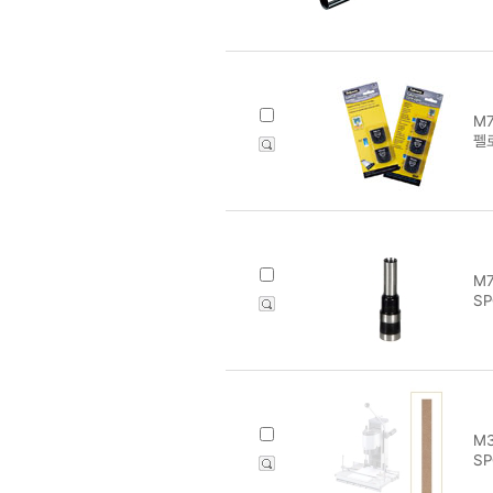
M7
펠
M7
S
M3
SP