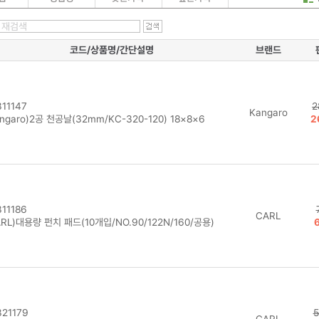
코드/상품명/간단설명
브랜드
11147
2
Kangaro
ngaro)2공 천공날(32mm/KC-320-120) 18×8×6
2
11186
CARL
RL)대용량 펀치 패드(10개입/NO.90/122N/160/공용)
21179
5
CARL