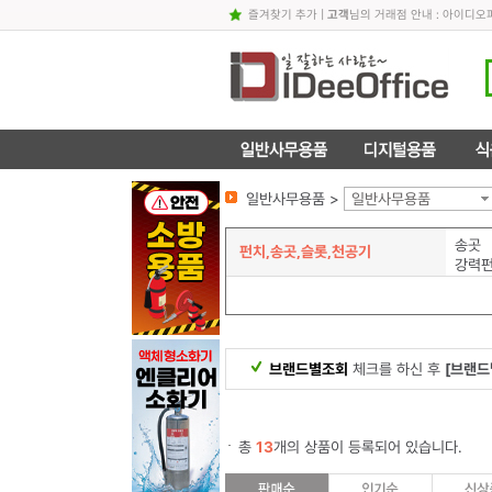
즐겨찾기 추가
|
고객
님의 거래점 안내 : 아이디
일반사무용품 >
일반사무용품
송곳
펀치,송곳,슬롯,천공기
강력펀
브랜드별조회
체크를 하신 후
[브랜드
총
13
개의 상품이 등록되어 있습니다.