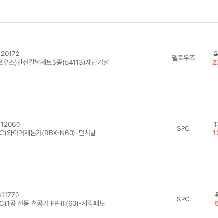
20172
2
펠로우즈
로우즈)안전칼날세트3종(54113)재단기날
2
12060
1
SPC
PC)와이어제본기(RBX-N60)-펀치날
1
11770
SPC
C)1공 전동 천공기 FP-Ⅲ(60)-사각패드