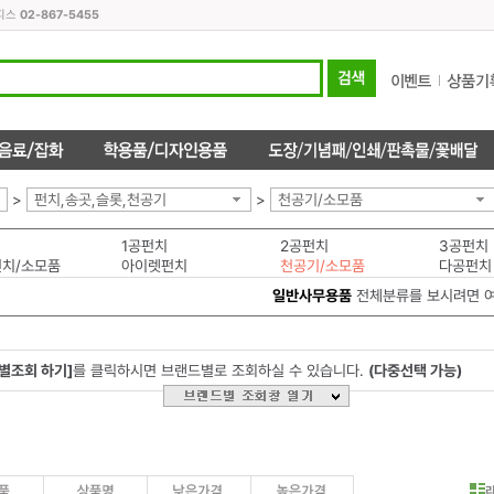
오피스
02-867-5455
>
펀치,송곳,슬롯,천공기
>
천공기/소모품
1공펀치
2공펀치
3공펀치
치/소모품
아이렛펀치
천공기/소모품
다공펀치
일반사무용품
전체분류를 보시려면 
별조회 하기]
를 클릭하시면 브랜드별로 조회하실 수 있습니다.
(다중선택 가능)