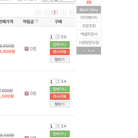
(
0
)
1
마이페이지
판매가격
적립금
구매
주문조회
엑셀주문서
EA
사원방문요청
8,900원
0점
6,600원
EA
7,000원
0점
6,500원
EA
9,100원
0점