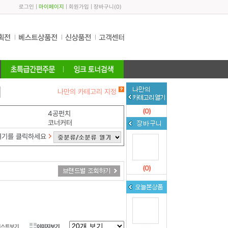
로그인
|
마이페이지
|
회원가입
|
장바구니
(
0
)
나만의 카테고리 지정
(
0
)
4공펀치
코너커터
여기를 클릭하세요
(
0
)
리스트보기
이미지보기