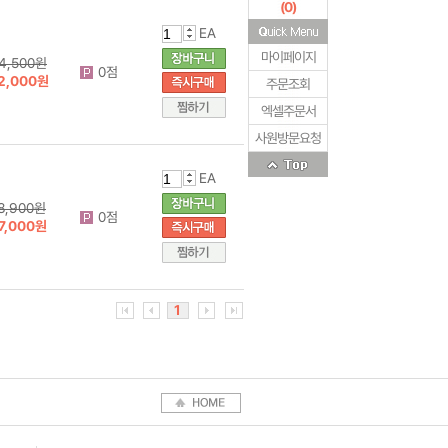
(
0
)
EA
마이페이지
4,500원
0점
2,000원
주문조회
엑셀주문서
사원방문요청
EA
8,900원
0점
7,000원
1