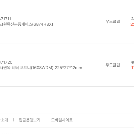
71711
2
우드클럽
드)원목신분증케이스(6874HBX)
2
71720
1
우드클럽
)원목 레터 오프너(1608WDM) 225*27*12mm
1
사소개
입금은행보기
모바일사이트