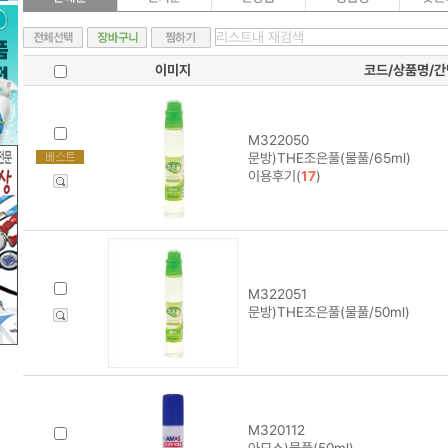
이미지
코드/상품명/
M322050
문방)THE조은풀(물풀/65ml)
이용후기(
17
)
M322051
문방)THE조은풀(물풀/50ml)
M320112
아모스)물풀(50ml)