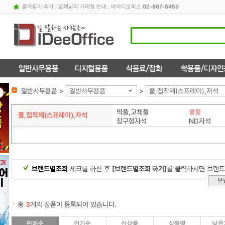
즐겨찾기 추가
|
고객
님의 거래점 안내 : 아이디오피스
02-867-5455
일반사무용품 >
일반사무용품
>
풀,접착제(스프레이),자석
딱풀,고체풀
물풀
풀,접착제(스프레이),자석
장구형자석
ND자석
브랜드별조회
체크를 하신 후
[브랜드별조회 하기]
를 클릭하시면 브랜드
총
3
개의 상품이 등록되어 있습니다.