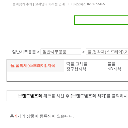
즐겨찾기 추가
|
고객
님의 거래점 안내 : 아이디오피스
02-867-5455
일반사무용품 >
일반사무용품
>
풀,접착제(스프레이),
딱풀,고체풀
물풀
풀,접착제(스프레이),자석
장구형자석
ND자석
브랜드별조회
체크를 하신 후
[브랜드별조회 하기]
를 클릭하시
총
9
개의 상품이 등록되어 있습니다.