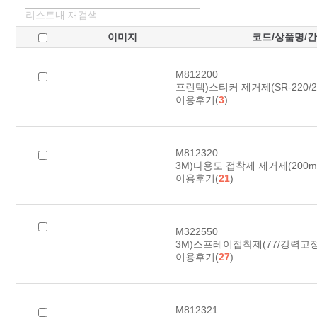
이미지
코드/상품명/
M812200
프린텍)스티커 제거제(SR-220/20
이용후기(
3
)
M812320
3M)다용도 접착제 제거제(200ml
이용후기(
21
)
M322550
3M)스프레이접착제(77/강력고정/4
이용후기(
27
)
M812321