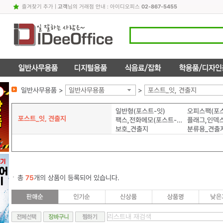
즐겨찾기 추가
|
고객
님의 거래점 안내 : 아이디오피스
02-867-5455
일반사무용품 >
일반사무용품
>
포스트_잇, 견출지
일반형(포스트-잇)
오피스팩(포스
포스트_잇, 견출지
팩스,전화메모(포스트-잇)
보호_견출지
분류용_견출
총
75
개의 상품이 등록되어 있습니다.