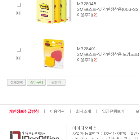
M328045
3M)포스트-잇 강한점착용(656-SS
이용후기(
2
)
M328401
3M)포스트-잇 강한점착용 모양노트(M
이용후기(
2
)
개인정보취급방침
이용약관
회사소개
입금은행보기