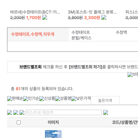
바르네)수정테이프(BCT-1158)
3M)포스트-잇 플래그 분류용(필름/683-5KP/44*12mm)
피스)스
2,200원
1,700원
3,800원
3,300원
3,30
수정테이프
수정액
수정테이프,수정액,지우개
분필/케이스
브랜드별조회
체크를 하신 후
[브랜드별조회 하기]
를 클릭하시면 브랜드
총
81
개의 상품이 등록되어 있습니다.
이미지
코드/상품명/