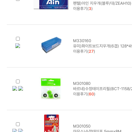
펜텔)아인 지우개(블루/대/ZEAH10)
이용후기(
3
)
M330160
유미)화이트보드지우개(6겹) 128*4
이용후기(
27
)
M301080
바르네)수정테이프리필(BCT-1158/
이용후기(
60
)
M301050
아모스)수정테이프 5mmx8M