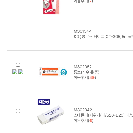
이용후기(
7
)
M301544
SDI)롱 수정테이프(CT-305/5mm*
M302052
톰보)지우개(중)
이용후기(
49
)
M302042
스테들러)지우개(대/526-B20) 대/5
이용후기(
6
)