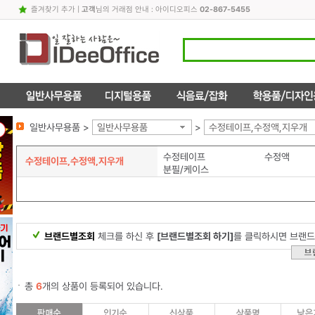
즐겨찾기 추가
|
고객
님의 거래점 안내 : 아이디오피스
02-867-5455
일반사무용품 >
일반사무용품
>
수정테이프,수정액,지우개
수정테이프
수정액
수정테이프,수정액,지우개
분필/케이스
브랜드별조회
체크를 하신 후
[브랜드별조회 하기]
를 클릭하시면 브랜드
총
6
개의 상품이 등록되어 있습니다.