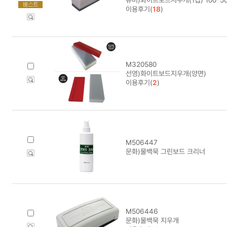
이용후기(
18
)
M320580
선영)화이트보드지우개(양면)
이용후기(
2
)
M506447
문화)물백묵 그린보드 크리너
M506446
문화)물백묵 지우개