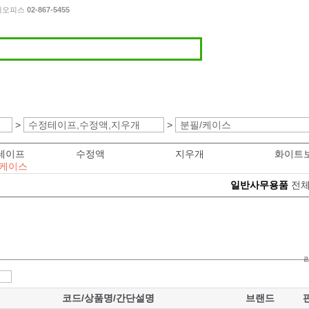
이디오피스
02-867-5455
>
수정테이프,수정액,지우개
>
분필/케이스
테이프
수정액
지우개
/케이스
일반사무용품
전체
코드/상품명/간단설명
브랜드