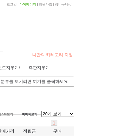
로그인
|
마이페이지
|
회원가입
|
장바구니
(
0
)
나만의 카테고리 지정
화이트보드지우개/크리너
흑판지우개
분류를 보시려면 여기를 클릭하세요
리스트보기
이미지보기
1
판매가격
적립금
구매