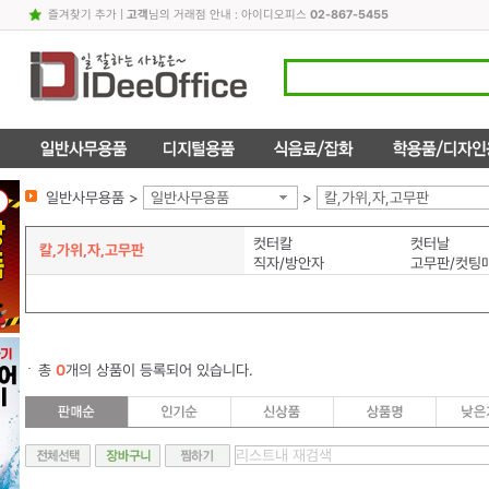
즐겨찾기 추가
|
고객
님의 거래점 안내 : 아이디오피스
02-867-5455
일반사무용품 >
일반사무용품
>
칼,가위,자,고무판
컷터칼
컷터날
칼,가위,자,고무판
직자/방안자
고무판/컷팅
총
0
개의 상품이 등록되어 있습니다.