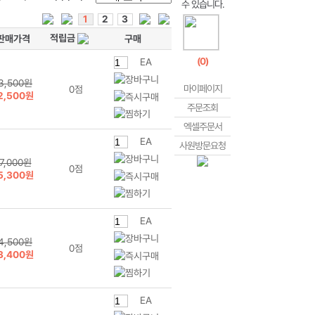
1
2
3
적립금
판매가격
구매
(
0
)
EA
3,500원
마이페이지
0점
2,500원
주문조회
엑셀주문서
EA
사원방문요청
7,000원
0점
5,300원
EA
4,500원
0점
3,400원
EA