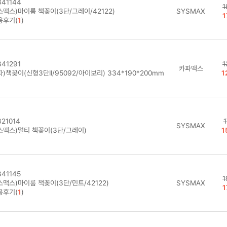
41144
1
스맥스)마이룸 책꽂이(3단/그레이/42122)
SYSMAX
1
용후기(
1
)
41291
1
카파맥스
)책꽂이(신형3단II/95092/아이보리) 334*190*200mm
1
21014
1
SYSMAX
스맥스)멀티 책꽂이(3단/그레이)
1
41145
1
스맥스)마이룸 책꽂이(3단/민트/42122)
SYSMAX
1
용후기(
1
)