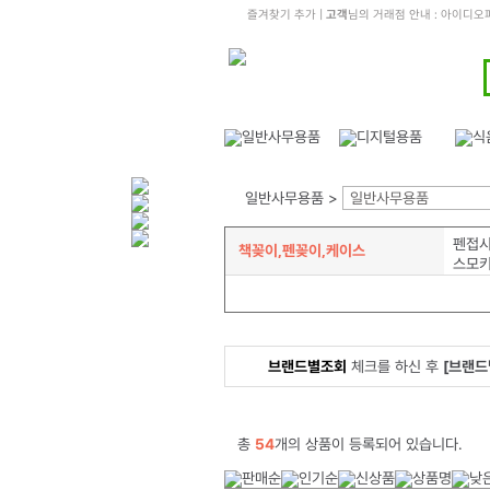
즐겨찾기 추가
|
고객
님의 거래점 안내 : 아이디
일반사무용품 >
일반사무용품
펜접시
책꽂이,펜꽂이,케이스
스모
브랜드별조회
체크를 하신 후
[브랜드
총
54
개의 상품이 등록되어 있습니다.