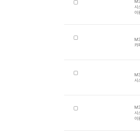
M3
시
이
M3
카파
M3
시
M3
시
이