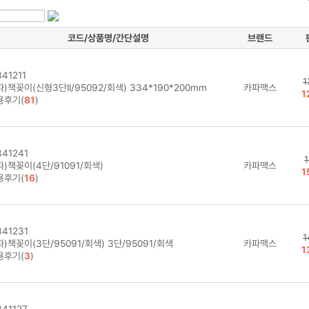
코드/상품명/간단설명
브랜드
41211
1
)책꽂이(신형3단II/95092/회색) 334*190*200mm
카파맥스
1
용후기(
81
)
41241
1
)책꽂이(4단/91091/회색)
카파맥스
1
용후기(
16
)
41231
1
)책꽂이(3단/95091/회색) 3단/95091/회색
카파맥스
1
용후기(
3
)