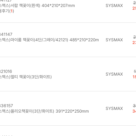
41127
2
맥스)서랍 책꽂이(흰색) 404*210*207mm
SYSMAX
2
용후기(
1
)
41147
2
맥스)마이룸 책꽂이(4단/그레이/42121) 485*210*220m
SYSMAX
2
21016
1
SYSMAX
스맥스)멀티 책꽂이(3단/화이트)
1
36157
3
SYSMAX
스맥스)올리오책꽂이(3단/화이트) 391*220*250mm
3