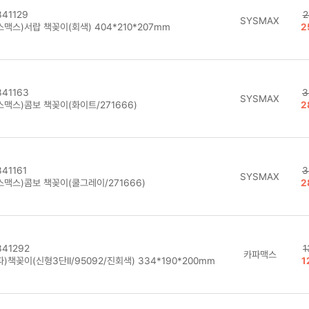
41129
2
SYSMAX
맥스)서랍 책꽂이(회색) 404*210*207mm
2
41163
3
SYSMAX
스맥스)콤보 책꽂이(화이트/271666)
2
41161
3
SYSMAX
스맥스)콤보 책꽂이(쿨그레이/271666)
2
41292
1
카파맥스
)책꽂이(신형3단II/95092/진회색) 334*190*200mm
1