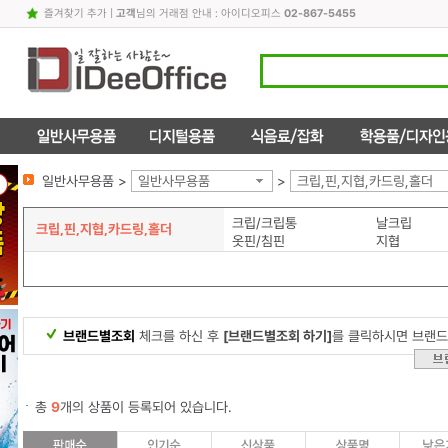
즐겨찾기 추가
|
고객
님의 거래점 안내 : 아이디오피스
02-867-5455
일반사무용품 >
일반사무용품
>
크립,핀,지협,카드링,홀더
크립/크립통
날크립
크립,핀,지협,카드링,홀더
옷핀/침핀
지협
브랜드별조회
체크를 하신 후
[브랜드별조회 하기]
를 클릭하시면 브랜드
총
9
개의 상품이 등록되어 있습니다.