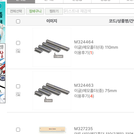
이미지
코드/상품명/
M324464
이글)메모홀더(대) 110mm
이용후기(
1
)
M324463
이글)메모홀더(중) 75mm
이용후기(
4
)
M327235
아트사인)메모홀더 110(2개입) 110