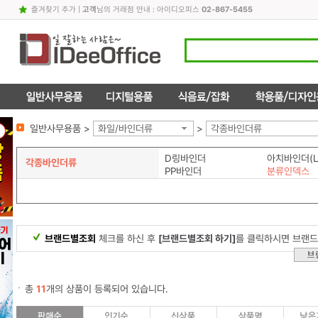
즐겨찾기 추가
|
고객
님의 거래점 안내 : 아이디오피스
02-867-5455
일반사무용품 >
화일/바인더류
>
각종바인더류
D링바인더
아치바인더(L
각종바인더류
PP바인더
분류인덱스
브랜드별조회
체크를 하신 후
[브랜드별조회 하기]
를 클릭하시면 브랜드
총
11
개의 상품이 등록되어 있습니다.