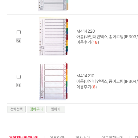
M414220
아톰)바인더인덱스,종이코팅(IF303/1
이용후기(
18
)
M414210
아톰)바인더인덱스,종이코팅(IF304/
이용후기(
6
)
개인정보취급방침
이용약관
회사소개
입금은행보기