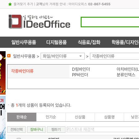
즐겨찾기 추가
|
고객
님의 거래점 안내 : 아이디오피스
02-867-5455
일반사무용품 >
화일/바인더류
>
각종바인더류
D링바인더
아치바인더(L
각종바인더류
PP바인더
분류인덱스
총
1
개의 상품이 등록되어 있습니다.