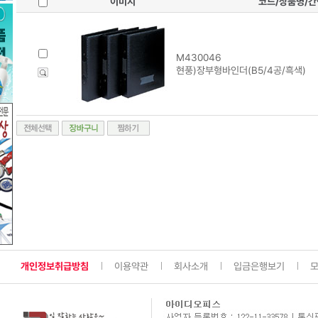
이미지
코드/상품명/
M430046
현풍)장부형바인더(B5/4공/흑색)
개인정보취급방침
이용약관
회사소개
입금은행보기