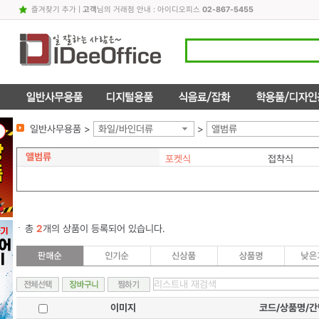
즐겨찾기 추가
|
고객
님의 거래점 안내 : 아이디오피스
02-867-5455
일반사무용품 >
화일/바인더류
>
앨범류
앨범류
포켓식
접착식
총
2
개의 상품이 등록되어 있습니다.
이미지
코드/상품명/