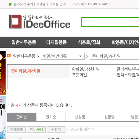
즐겨찾기 추가
|
고객
님의 거래점 안내 : 아이디오피스
02-867-5455
일반사무용품 >
화일/바인더류
>
종이화일,PP화일
황화일/청천화일
종이화일,PP화일
포켓화일
인덱스화일/
총
4
개의 상품이 등록되어 있습니다.