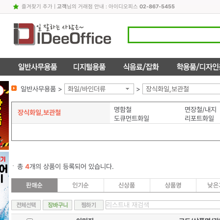
즐겨찾기 추가
|
고객
님의 거래점 안내 : 아이디오피스
02-867-5455
일반사무용품 >
화일/바인더류
>
장식화일,보관철
명함철
면장철/내지
장식화일,보관철
도큐먼트화일
리포트화일
총
4
개의 상품이 등록되어 있습니다.