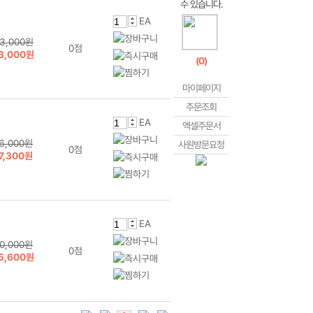
EA
3,000원
0점
3,000원
(
0
)
마이페이지
주문조회
EA
엑셀주문서
6,000원
사원방문요청
0점
7,300원
EA
0,000원
0점
5,600원