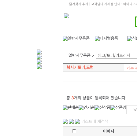
즐겨찾기 추가
|
고객
님의 거래점 안내 : 아이디
일반사무용품 >
잉크/토너/카트리지
복사기토너,드럼
캐논 
총
3
개의 상품이 등록되어 있습니다.
이미지