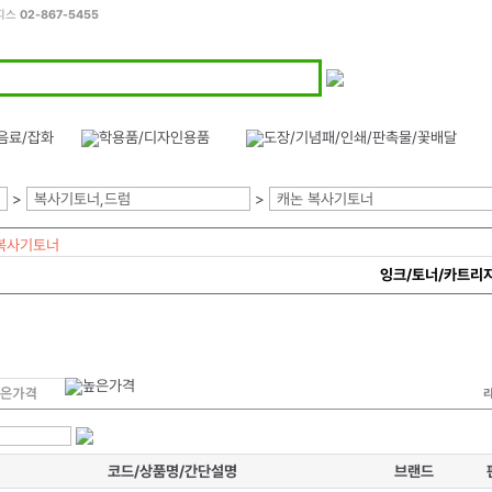
오피스
02-867-5455
>
복사기토너,드럼
>
캐논 복사기토너
복사기토너
잉크/토너/카트리
코드/상품명/간단설명
브랜드