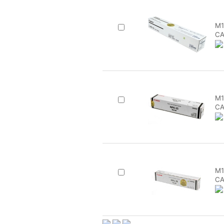
M1
CA
M1
CA
M1
CA