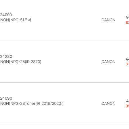
24000
9
NON)NPG-51토너
CANON
8
24230
8
NON)NPG-25(IR 2870)
CANON
7
24090
4
NON)NPG-28Toner(IR 2016/2020 )
CANON
3