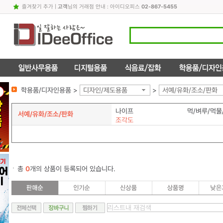
즐겨찾기 추가
|
고객
님의 거래점 안내 : 아이디오피스
02-867-5455
학용품/디자인용품 >
디자인/제도용품
>
서예/유화/조소/판화
나이프
먹/벼루/먹물
서예/유화/조소/판화
조각도
총
0
개의 상품이 등록되어 있습니다.