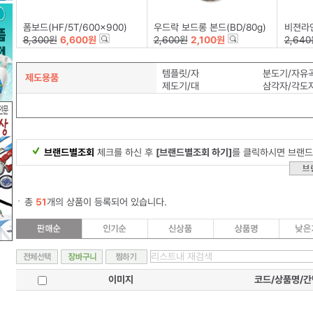
폼보드(HF/5T/600x900)
우드락 보드롱 본드(BD/80g)
비젼라인)그래
8,300원
6,600원
2,600원
2,100원
2,64
템플릿/자
분도기/자유
제도용품
제도기/대
삼각자/각도
브랜드별조회
체크를 하신 후
[브랜드별조회 하기]
를 클릭하시면 브랜드
총
51
개의 상품이 등록되어 있습니다.
이미지
코드/상품명/