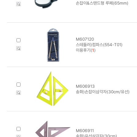
손잡이&스탠드형 루페(65mm)
M607120
스테들러)컴파스(554-T01)
이용후기(
1
)
M606913
송화)손잡이삼각자(30cm/유선)
M606911
송화)유선삼각자(30cm)