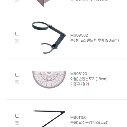
M609502
손잡이&스탠드형 루페(90mm)
M608120
아톰)반원분도기(18cm)
이용후기(
2
)
M601156
송화)교수용컴파스(고급)