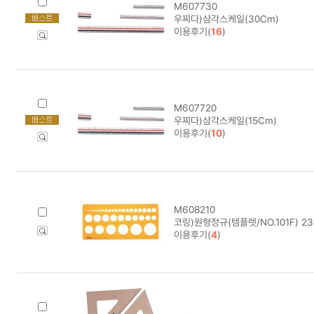
M607730
우찌다)삼각스케일(30Cm)
이용후기(
16
)
M607720
우찌다)삼각스케일(15Cm)
이용후기(
10
)
M608210
코링)원형정규(템플렛/NO.101F) 2
이용후기(
4
)