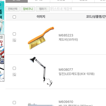
이미지
코드/상품명/
M685223
제도비(브러쉬)
M608077
일진)LED제도등(KX-101B)
M609610
버니어 캘리퍼스(150mm)