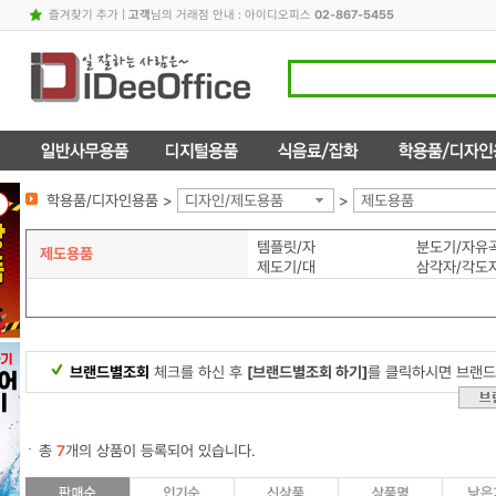
즐겨찾기 추가
|
고객
님의 거래점 안내 : 아이디오피스
02-867-5455
학용품/디자인용품 >
디자인/제도용품
>
제도용품
템플릿/자
분도기/자유
제도용품
제도기/대
삼각자/각도
브랜드별조회
체크를 하신 후
[브랜드별조회 하기]
를 클릭하시면 브랜드
총
7
개의 상품이 등록되어 있습니다.