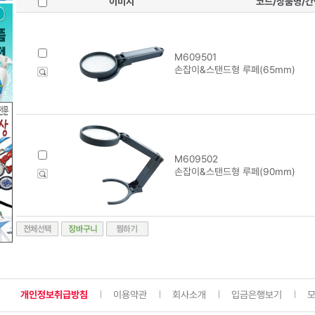
이미지
코드/상품명/
M609501
손잡이&스탠드형 루페(65mm)
M609502
손잡이&스탠드형 루페(90mm)
개인정보취급방침
이용약관
회사소개
입금은행보기