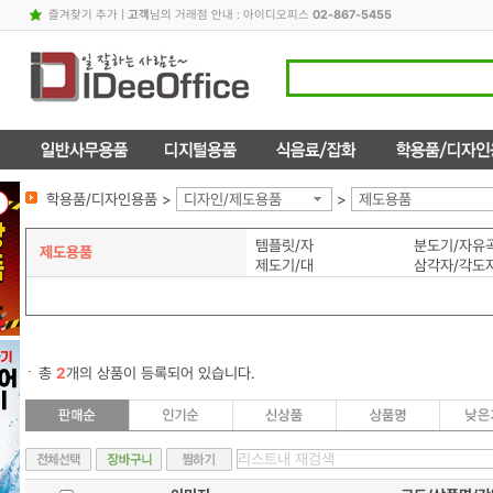
즐겨찾기 추가
|
고객
님의 거래점 안내 : 아이디오피스
02-867-5455
학용품/디자인용품 >
디자인/제도용품
>
제도용품
템플릿/자
분도기/자유
제도용품
제도기/대
삼각자/각도
총
2
개의 상품이 등록되어 있습니다.