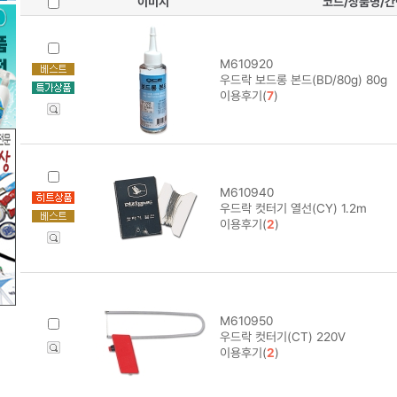
이미지
코드/상품명/
M610920
우드락 보드롱 본드(BD/80g) 80g
이용후기(
7
)
M610940
우드락 컷터기 열선(CY) 1.2m
이용후기(
2
)
M610950
우드락 컷터기(CT) 220V
이용후기(
2
)