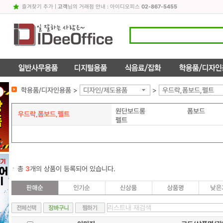
즐겨찾기 추가
|
고객
님의 거래점 안내 : 아이디오피스
02-867-5455
학용품/디자인용품 >
디자인/제도용품
>
우드락,폼보드,펠트
원단보드롱
폼보드
우드락,폼보드,펠트
펠트
총
3
개의 상품이 등록되어 있습니다.