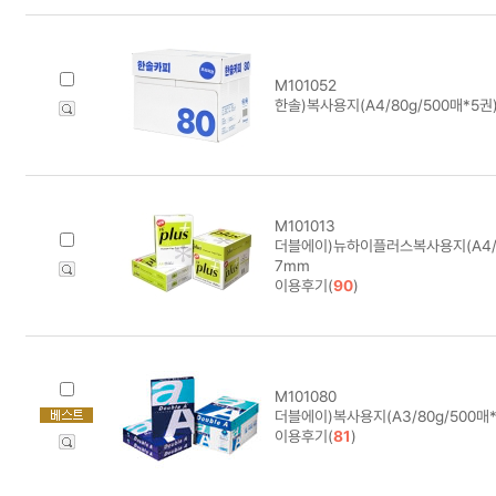
M101052
한솔)복사용지(A4/80g/500매*5권
M101013
더블에이)뉴하이플러스복사용지(A4/75
7mm
이용후기(
90
)
M101080
더블에이)복사용지(A3/80g/500매*
이용후기(
81
)