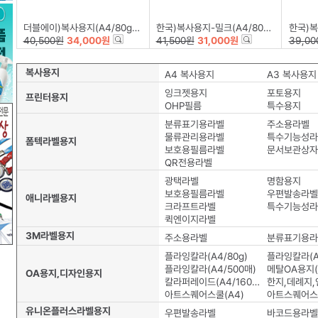
더블에이)복사용지(A4/80g/500매*5권)
한국)복사용지-밀크(A4/80g/500매*5권)
한국)복사용지
40,500원
34,000원
41,500원
31,000원
39,00
복사용지
A4 복사용지
A3 복사용지
잉크젯용지
포토용지
프린터용지
OHP필름
특수용지
분류표기용라벨
주소용라벨
물류관리용라벨
특수기능성라
폼텍라벨용지
보호용필름라벨
문서보관상자
QR전용라벨
광택라벨
명함용지
보호용필름라벨
우편발송라벨
애니라벨용지
크라프트라벨
특수기능성라
퀵엔이지라벨
3M라벨용지
주소용라벨
분류표기용라
플라잉칼라(A4/80g)
플라잉칼라(A4
플라잉칼라(A4/500매)
메탈OA용지(A
OA용지,디자인용지
칼라퍼레이드(A4/160g)
한지,데례지,
아트스퀘어스쿨(A4)
아트스퀘어스
유니온플러스라벨용지
우편발송라벨
바코드용라벨