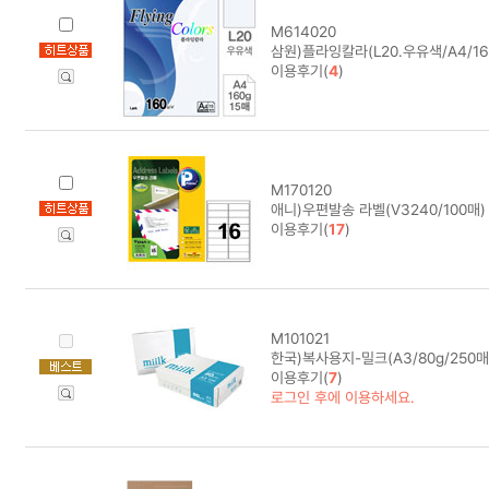
M614020
삼원)플라잉칼라(L20.우유색/A4/160g
이용후기(
4
)
M170120
애니)우편발송 라벨(V3240/100매)
이용후기(
17
)
M101021
한국)복사용지-밀크(A3/80g/250매
이용후기(
7
)
로그인 후에 이용하세요.