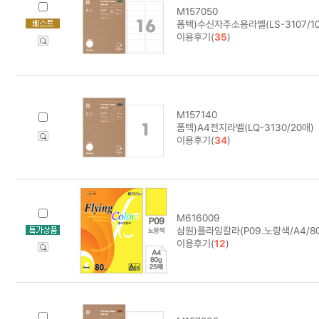
M157050
폼텍)수신자주소용라벨(LS-3107/10
이용후기(
35
)
M157140
폼텍)A4전지라벨(LQ-3130/20매)
이용후기(
34
)
M616009
삼원)플라잉칼라(P09.노랑색/A4/80
이용후기(
12
)