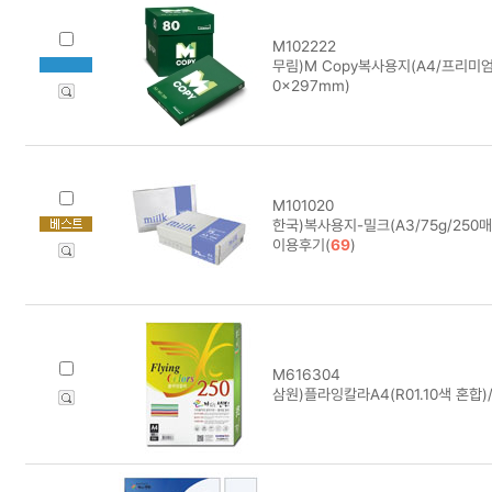
M102222
무림)M Copy복사용지(A4/프리미엄/8
0x297mm)
M101020
한국)복사용지-밀크(A3/75g/250매
이용후기(
69
)
M616304
삼원)플라잉칼라A4(R01.10색 혼합)/