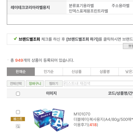
분류표기용라벨
주소용라벨
레이테크코리아라벨용지
인덱스표제용프린트라벨
브랜드별조회
체크를 하신 후
[브랜드별조회 하기]
를 클릭하시면 브랜드
총
949
개의 상품이 등록되어 있습니다.
이미지
코드/상품명/
M101070
더블에이)복사용지(A4/80g/500매*
이용후기(
418
)