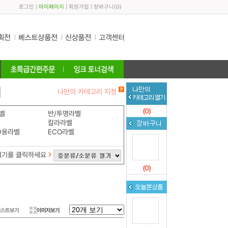
로그인
|
마이페이지
|
회원가입
|
장바구니
(
0
)
나만의 카테고리 지정
(
0
)
벨
반/투명라벨
칼라라벨
D용라벨
ECO라벨
여기를 클릭하세요
(
0
)
리스트보기
이미지보기