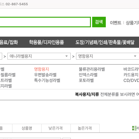
오피스
02-867-5455
>
애니라벨용지
>
명함용지
라벨
명함용지
물류관리용라벨
바코드라
용필름라벨
우편발송라벨
인덱스라벨
카드용지
프트라벨
특수기능성라벨
포토라벨
CD/DV
이지라벨
복사용지/지류
전체분류를 보시려면 