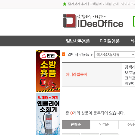
즐겨찾기 추가
|
고객
님의 거래점 안내 : 아이디
일반사무용품 >
복사용지/지류
광택
보호
애니라벨용지
크라
퀵엔
총
0
개의 상품이 등록되어 있습니다.