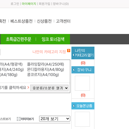
로그인
|
마이페이지
|
회원가입
|
장바구니
(
0
)
나만의 카테고리 지정
(
0
)
(A4/형광색)
플라잉칼라(A4/250매)
지(A4/240g)
몬디칼라용지(A4/80g)
A4/180g)
콩코르지(A4/100g)
여기를 클릭하세요
(
0
)
리스트보기
이미지보기