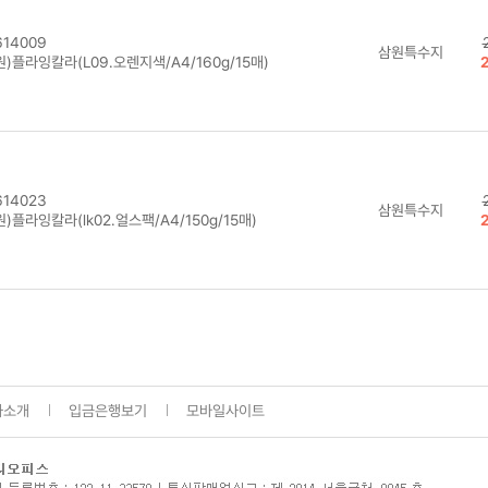
14009
삼원특수지
)플라잉칼라(L09.오렌지색/A4/160g/15매)
14023
삼원특수지
)플라잉칼라(lk02.얼스팩/A4/150g/15매)
사소개
입금은행보기
모바일사이트