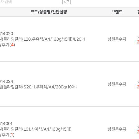
코드/상품명/간단설명
브랜드
14020
)플라잉칼라(L20.우유색/A4/160g/15매)/L20-1
삼원특수지
용후기(
4
)
14024
삼원특수지
)플라잉칼라(S20-1.우유색/A4/200g/10매)
14001
)플라잉칼라(L01.상아색/A4/160g/15매)
삼원특수지
용후기(
1
)