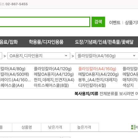
오피스
02-867-5455
>
OA용지,디자인용지
>
플라잉칼라(A4/160g)
칼라(A4/80g)
플라잉칼라(A4/120g)
플라잉칼라(A4/160g)
플라잉칼라
칼라(A4/500매)
메탈OA용지(A4/120g)
메탈OA용지(A4/200g)
메탈OA용
칼라퍼레이드(A4/160g)
한지,데례지,인견지(A4)
봉투_(A4/한지/대례지)
매직터치(
퀘어스쿨(A4)
아트스퀘어스쿨(8절)
디자인칼라(4절)
색상지
복사용지/지류
전체분류를 보시려면 