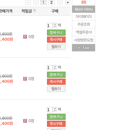
(
0
)
1
2
판매가격
적립금
구매
마이페이지
주문조회
팩
엑셀주문서
2,800원
0점
2,400원
사원방문요청
팩
2,800원
0점
2,400원
팩
2,800원
0점
2,400원