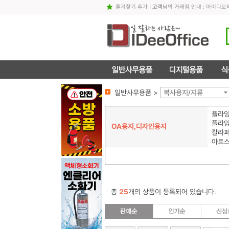
즐겨찾기 추가
|
고객
님의 거래점 안내 : 아이디
일반사무용품 >
복사용지/지류
플라잉
플라잉
OA용지,디자인용지
아트스
총
25
개의 상품이 등록되어 있습니다.