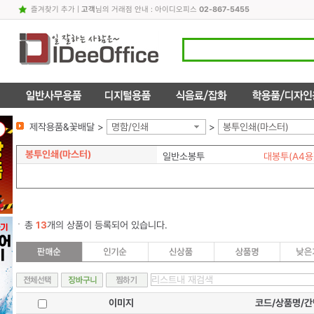
즐겨찾기 추가
|
고객
님의 거래점 안내 : 아이디오피스
02-867-5455
제작용품&꽃배달 >
명함/인쇄
>
봉투인쇄(마스터)
봉투인쇄(마스터)
일반소봉투
대봉투(A4용
총
13
개의 상품이 등록되어 있습니다.
이미지
코드/상품명/