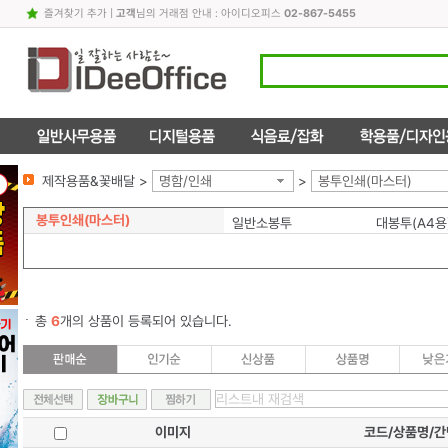
즐겨찾기 추가
|
고객
님의 거래점 안내 : 아이디오피스
02-867-5455
제작용품&꽃배달 >
명함/인쇄
>
봉투인쇄(마스터)
봉투인쇄(마스터)
일반소봉투
대봉투(A4용
총
6
개의 상품이 등록되어 있습니다.
이미지
코드/상품명/