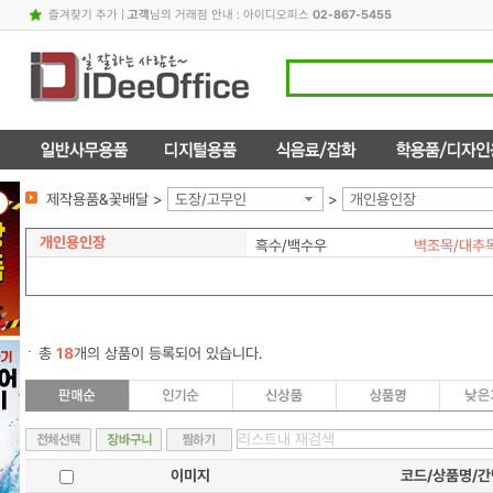
즐겨찾기 추가
|
고객
님의 거래점 안내 : 아이디오피스
02-867-5455
제작용품&꽃배달 >
도장/고무인
>
개인용인장
개인용인장
흑수/백수우
벽조목/대추
총
18
개의 상품이 등록되어 있습니다.
이미지
코드/상품명/