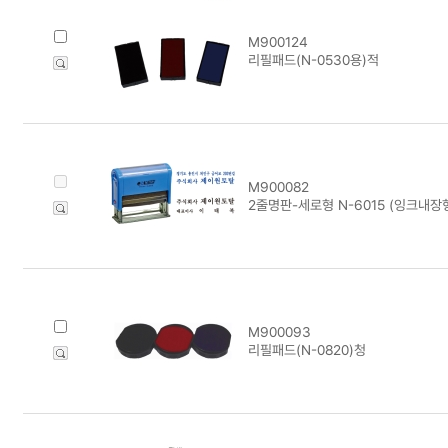
M900124
리필패드(N-0530용)적
M900082
2줄명판-세로형 N-6015 (잉크내장
M900093
리필패드(N-0820)청