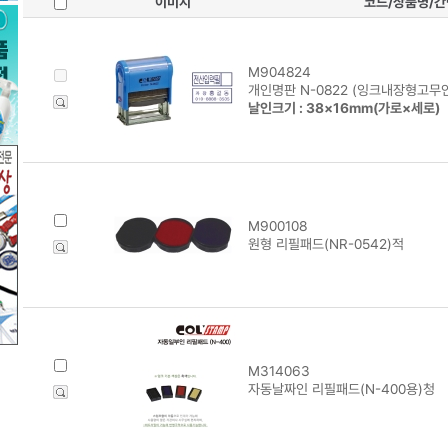
이미지
코드/상품명/
M904824
개인명판 N-0822 (잉크내장형고무인
날인크기 : 38×16mm(가로×세로)
M900108
원형 리필패드(NR-0542)적
M314063
자동날짜인 리필패드(N-400용)청