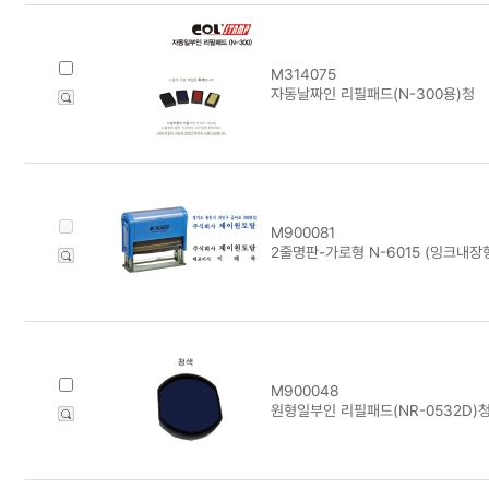
M314075
자동날짜인 리필패드(N-300용)청
M900081
2줄명판-가로형 N-6015 (잉크내장
M900048
원형일부인 리필패드(NR-0532D)