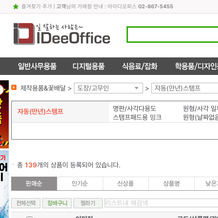
즐겨찾기 추가
|
고객
님의 거래점 안내 : 아이디오피스
02-867-5455
제작용품&꽃배달 >
도장/고무인
>
자동(만년)스탬프
명판/사각다용도
자동(만년)스탬프
스탬프패드용 잉크
원형(날짜없음
총
139
개의 상품이 등록되어 있습니다.