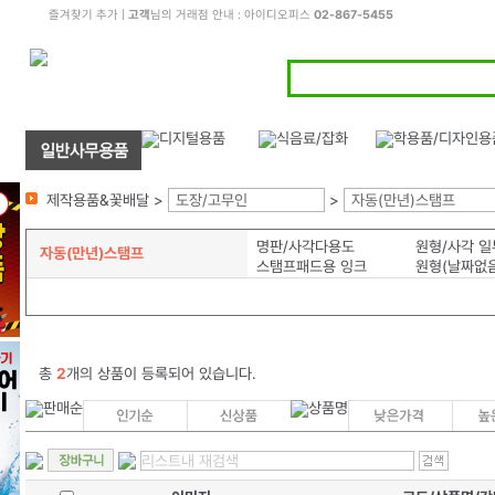
즐겨찾기 추가
|
고객
님의 거래점 안내 : 아이디오피스
02-867-5455
제작용품&꽃배달 >
도장/고무인
>
자동(만년)스탬프
명판/사각다용도
자동(만년)스탬프
스탬프패드용 잉크
원형(날짜없음
총
2
개의 상품이 등록되어 있습니다.