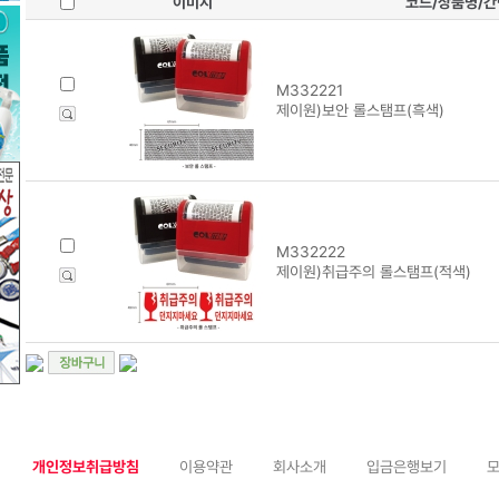
이미지
코드/상품명/
M332221
제이원)보안 롤스탬프(흑색)
M332222
제이원)취급주의 롤스탬프(적색)
개인정보취급방침
이용약관
회사소개
입금은행보기